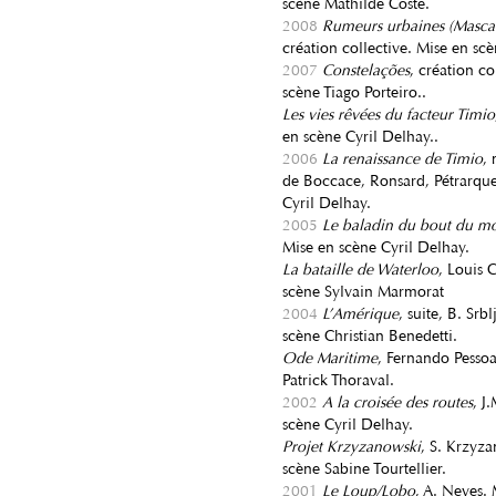
scène Mathilde Coste.
2008
Rumeurs urbaines (Masca
création collective. Mise en sc
2007
Constelações
, création co
scène Tiago Porteiro..
Les vies rêvées du facteur Timio
en scène Cyril Delhay..
2006
La renaissance de Timio
,
de Boccace, Ronsard, Pétrarque
Cyril Delhay.
2005
Le baladin du bout du 
Mise en scène Cyril Delhay.
La bataille de Waterloo
, Louis 
scène Sylvain Marmorat
2004
L’Amérique
, suite, B. Srb
scène Christian Benedetti.
Ode Maritime
, Fernando Pessoa
Patrick Thoraval.
2002
A la croisée des routes
, J
scène Cyril Delhay.
Projet Krzyzanowski
, S. Krzyz
scène Sabine Tourtellier.
2001
Le Loup/Lobo
, A. Neves.