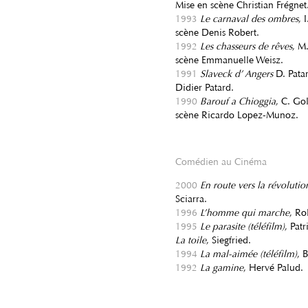
Mise en scène Christian Frégnet
1993
Le carnaval des ombres
, 
scène Denis Robert.
1992
Les chasseurs de rêves
, M
scène Emmanuelle Weisz.
1991
Slaveck d’ Angers
D. Patar
Didier Patard.
1990
Barouf a Chioggia
, C. Go
scène Ricardo Lopez-Munoz.
Comédien au Cinéma
2000
En route vers la révoluti
Sciarra.
1996
L’homme qui marche
, Ro
1995
Le parasite (téléfilm)
, Pat
La toile
, Siegfried.
1994
La mal-aimée (téléfilm)
, 
1992
La gamine
, Hervé Palud.