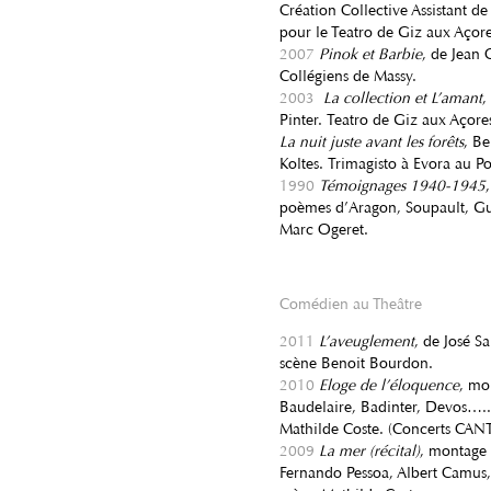
Création Collective Assistant de
pour le Teatro de Giz aux Açore
2007
Pinok et Barbie
, de Jean
Collégiens de Massy.
2003
La collection et L’amant
,
Pinter. Teatro de Giz aux Açore
La nuit juste avant les forêts
, B
Koltes. Trimagisto à Evora au Po
1990
Témoignages 1940-1945
poèmes d’Aragon, Soupault, Gu
Marc Ogeret.
Comédien au Theâtre
2011
L’aveuglement
, de José S
scène Benoit Bourdon.
2010
Eloge de l’éloquence
, mo
Baudelaire, Badinter, Devos…..
Mathilde Coste. (Concerts CAN
2009
La mer (récital)
, montage 
Fernando Pessoa, Albert Camus