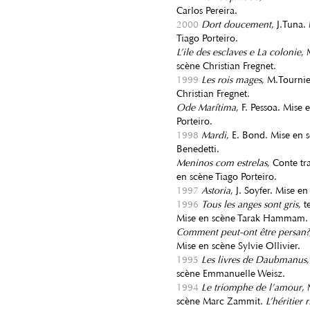
Carlos Pereira.
2000
Dort doucement
, J.Tuna.
Tiago Porteiro.
L’ile des esclaves e La colonie
, 
scène Christian Fregnet.
1999
Les rois mages
, M.Tournie
Christian Fregnet.
Ode Marítima
, F. Pessoa. Mise 
Porteiro.
1998
Mardi
, E. Bond. Mise en 
Benedetti.
Meninos com estrelas
, Conte tr
en scène Tiago Porteiro.
1997
Astoria
, J. Soyfer. Mise e
1996
Tous les anges sont gris
, t
Mise en scène Tarak Hammam.
Comment peut-ont être persan?
Mise en scène Sylvie Ollivier.
1995
Les livres de Daubmanus
scène Emmanuelle Weisz.
1994
Le triomphe de l’amour
,
scène Marc Zammit.
L’héritier 