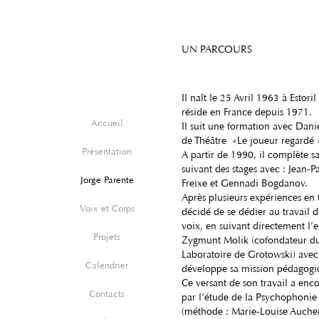
UN PARCOURS
Il naît le 25 Avril 1963 à Estoril
réside en France depuis 1971.
Accueil
Il suit une formation avec Danie
de Théâtre «Le joueur regardé 
Présentation
A partir de 1990, il complète s
suivant des stages avec : Jean-
Jorge Parente
Freixe et Gennadi Bogdanov.
Après plusieurs expériences en t
Voix et Corps
décidé de se dédier au travail d
voix, en suivant directement l
Projets
Zygmunt Molik (cofondateur du
Laboratoire de Grotowski) avec 
Calendrier
développe sa mission pédagogiq
Ce versant de son travail a enc
Contacts
par l’étude de la Psychophonie
(méthode : Marie-Louise Aucher