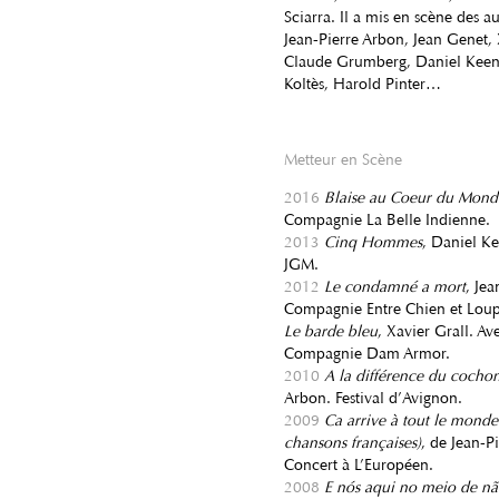
Sciarra. Il a mis en scène des 
Jean-Pierre Arbon, Jean Genet, 
Claude Grumberg, Daniel Keen
Koltès, Harold Pinter…
Metteur en Scène
2016
Blaise au Coeur du Mond
Compagnie La Belle Indienne.
2013
Cinq Hommes
, Daniel K
JGM.
2012
Le condamné a mort
, Je
Compagnie Entre Chien et Loup
Le barde bleu
, Xavier Grall. A
Compagnie Dam Armor.
2010
A la différence du cocho
Arbon. Festival d’Avignon.
2009
Ca arrive à tout le monde
chansons françaises)
, de Jean-P
Concert à L’Européen.
2008
E nós aqui no meio de nã